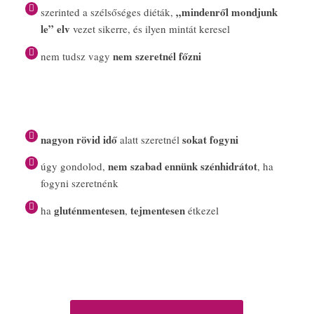
„mindenről mondjunk
szerinted a szélsőséges diéták,
le” elv
vezet sikerre, és ilyen mintát keresel
nem szeretnél főzni
nem tudsz vagy
nagyon rövid idő
sokat fogyni
alatt szeretnél
nem szabad ennünk szénhidrátot
úgy gondolod,
, ha
fogyni szeretnénk
gluténmentesen
tejmentesen
ha
,
étkezel