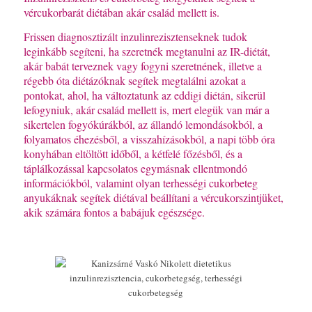
vércukorbarát diétában akár család mellett is.
Frissen diagnosztizált inzulinrezisztenseknek tudok
leginkább segíteni, ha szeretnék megtanulni az IR-diétát,
akár babát terveznek vagy fogyni szeretnének, illetve a
régebb óta diétázóknak segítek megtalálni azokat a
pontokat, ahol, ha változtatunk az eddigi diétán, sikerül
lefogyniuk, akár család mellett is, mert elegük van már a
sikertelen fogyókúrákból, az állandó lemondásokból, a
folyamatos éhezésből, a visszahízásokból, a napi több óra
konyhában eltöltött időből, a kétfelé főzésből, és a
táplálkozással kapcsolatos egymásnak ellentmondó
információkból, valamint olyan terhességi cukorbeteg
anyukáknak segítek diétával beállítani a vércukorszintjüket,
akik számára fontos a babájuk egészsége.