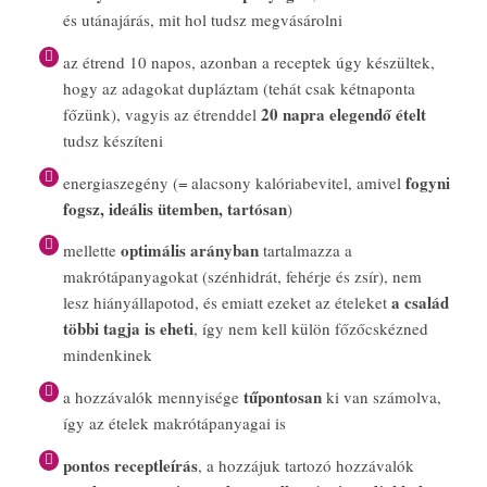
és utánajárás, mit hol tudsz megvásárolni
az étrend 10 napos, azonban a receptek úgy készültek,
hogy az adagokat dupláztam (tehát csak kétnaponta
20 napra elegendő ételt
főzünk), vagyis az étrenddel
tudsz készíteni
fogyni
energiaszegény (= alacsony kalóriabevitel, amivel
fogsz, ideális ütemben, tartósan
)
optimális arányban
mellette
tartalmazza a
makrótápanyagokat (szénhidrát, fehérje és zsír), nem
a család
lesz hiányállapotod, és emiatt ezeket az ételeket
többi tagja is eheti
, így nem kell külön főzőcskézned
mindenkinek
tűpontosan
a hozzávalók mennyisége
ki van számolva,
így az ételek makrótápanyagai is
pontos receptleírás
, a hozzájuk tartozó hozzávalók