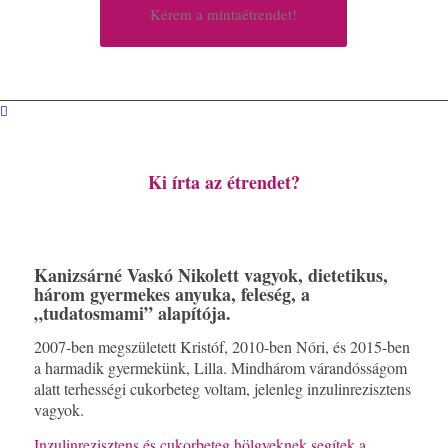
Kérem a mintaétrendet!
Ki írta az étrendet?
Kanizsárné Vaskó Nikolett vagyok, dietetikus,
három gyermekes anyuka, feleség, a
„tudatosmami” alapítója.
2007-ben megszületett Kristóf, 2010-ben Nóri, és 2015-ben
a harmadik gyermekünk, Lilla. Mindhárom várandósságom
alatt terhességi cukorbeteg voltam, jelenleg inzulinrezisztens
vagyok.
Inzulinrezisztens és cukorbeteg hölgyeknek segítek a