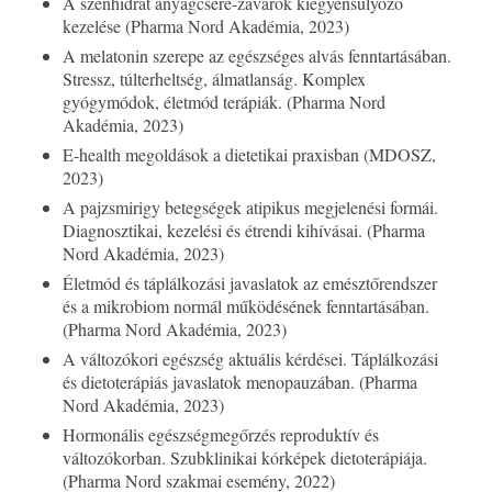
A szénhidrát anyagcsere-zavarok kiegyensúlyozó
kezelése (Pharma Nord Akadémia, 2023)
A melatonin szerepe az egészséges alvás fenntartásában.
Stressz, túlterheltség, álmatlanság. Komplex
gyógymódok, életmód terápiák. (Pharma Nord
Akadémia, 2023)
E-health megoldások a dietetikai praxisban (MDOSZ,
2023)
A pajzsmirigy betegségek atipikus megjelenési formái.
Diagnosztikai, kezelési és étrendi kihívásai. (Pharma
Nord Akadémia, 2023)
Életmód és táplálkozási javaslatok az emésztőrendszer
és a mikrobiom normál működésének fenntartásában.
(Pharma Nord Akadémia, 2023)
A változókori egészség aktuális kérdései. Táplálkozási
és dietoterápiás javaslatok menopauzában. (Pharma
Nord Akadémia, 2023)
Hormonális egészségmegőrzés reproduktív és
változókorban. Szubklinikai kórképek dietoterápiája.
(Pharma Nord szakmai esemény, 2022)