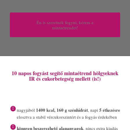
Én is szeretnék fogyni, kérem a
mintaétrendet!
10 napos fogyást segítő mintaétrend hölgyeknek
IR és cukorbetegség mellett (is!)
1400 kcal, 160 g szénhidrát
5 étkezésre
nagyjából
, napi
elosztva a stabil vércukorszintért és a fogyás érdekében
könnyen beszerezhető alapanyagok
, nincs extra kiadás