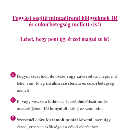
Fogyást segítő mintaétrend hölgyeknek IR
és cukorbetegség mellett (is!)
Lehet, hogy pont így érzed magad te is?
Fogyni szeretnél, de össze vagy zavarodva
, mégis mit
inzulinrezisztencia és cukorbetegség
lehet enni főleg
mellett
kalória-, és szénhidrátszámolás
El vagy veszve a
túl bonyolult
útvesztőjében,
dolog ez számodra
Szeretnél előre kiszámolt mintát követni
, mert úgy
érzed, erre van szükséged a célod eléréséhez