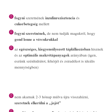
fogyni
inzulinrezisztencia
szeretnének
és
cukorbetegség
mellett
fogyni szeretnének,
de nem tudják magukról, hogy
gond lenne a vércukrukkal
egészséges, kiegyensúlyozott táplálkozásban
az
hisznek
optimális makrótápanyagok
és az
arányában (igen,
eszünk szénhidrátot, fehérjét és zsiradékot is ideális
mennyiségben)
nem akarnak 2-3 hónap múlva újra visszahízni,
szeretnék elkerülni a „jojót”