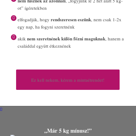
nem hisznek az azonnali
, „fogyjunk le 2 hét alatt 5 kg-
ot” ígéretekben
rendszeresen eszünk
elfogadják, hogy
, nem csak 1-2x
egy nap, ha fogyni szeretnénk
nem szeretnének külön főzni maguknak
akik
, hanem a
családdal együtt étkeznének
Ez kell nekem, kérem a mintaétrendet!
„Már 5 kg mínusz!”