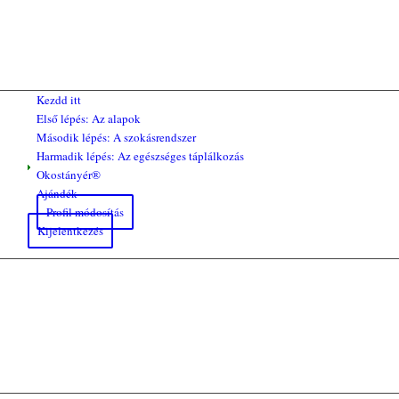
Kezdd itt
Első lépés: Az alapok
Második lépés: A szokásrendszer
Harmadik lépés: Az egészséges táplálkozás
Okostányér®
Ajándék
Profil módosítás
Kijelentkezés
BEVÁSÁRLÁS