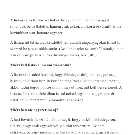
A bevásárlás fontos szabálya,
hogy nem minden aprósággal
rohanunk be az üzletbe, hanem csak akkor, amikor a bevásárlólista a
kezünkben van, hetente egyszer!
A listára írd fel az alapkészletből elhasznált alapanyagokat is, ezt is
szerezd be a bevásárlás során. (Az alapkészlet az, amiből mindig jó, ha
van otthon: pl. tészta, rizs, bizonyos fűszer, liszt, stb.)
Miért kell listával menni vásárolni?
A listával el tudod kerülni, hogy felesleges dolgokat vegyél meg,
hiszen, ha otthon körültekintően megírtad a listád, terveztél menüt,
akkor tudni fogod pontosan mi nincs otthon, mit kell beszerezned. A
lista az árak kalkulálásában is tud neked segíteni, vagyis nem ér
váratlanul a pénztárnál kimondott végösszeg.
Miért hetente egyszer menj?
A heti bevásárlás szintén abban segít, hogy ne költs feleslegesen,
illetve, hogy csak egyszer kelljen időt tervezni rá. Az nem
célravezető, hogy minden nap beszaladunk valamiért, mert ilyenkor