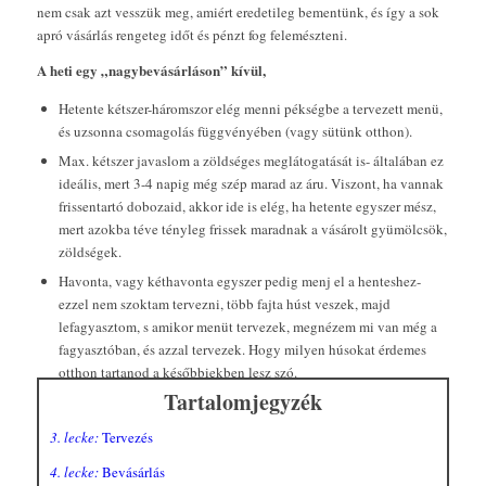
nem csak azt vesszük meg, amiért eredetileg bementünk, és így a sok
apró vásárlás rengeteg időt és pénzt fog felemészteni.
A heti egy „nagybevásárláson” kívül,
Hetente kétszer-háromszor elég menni pékségbe a tervezett menü,
és uzsonna csomagolás függvényében (vagy sütünk otthon).
Max. kétszer javaslom a zöldséges meglátogatását is- általában ez
ideális, mert 3-4 napig még szép marad az áru. Viszont, ha vannak
frissentartó dobozaid, akkor ide is elég, ha hetente egyszer mész,
mert azokba téve tényleg frissek maradnak a vásárolt gyümölcsök,
zöldségek.
Havonta, vagy kéthavonta egyszer pedig menj el a henteshez-
ezzel nem szoktam tervezni, több fajta húst veszek, majd
lefagyasztom, s amikor menüt tervezek, megnézem mi van még a
fagyasztóban, és azzal tervezek. Hogy milyen húsokat érdemes
otthon tartanod a későbbiekben lesz szó.
Tartalomjegyzék
3. lecke:
Tervezés
4. lecke:
Bevásárlás