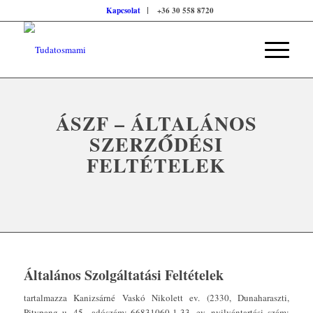
Kapcsolat
+36 30 558 8720
ÁSZF – ÁLTALÁNOS
SZERZŐDÉSI
FELTÉTELEK
Általános Szolgáltatási Feltételek
tartalmazza Kanizsárné Vaskó Nikolett ev. (2330, Dunaharaszti,
Pitypang u. 45., adószám: 66831060-1-33, ev. nyilvántartási szám: