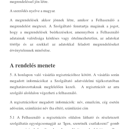
megrendeléssel jön létre.
A szerződés nyelve a magyar.
A megrendelések akkor jönnek létre, amikor a Felhasználó a
megrendelést megteszi. A Szolgáltató fenntartja magának a jogot,
hogy a megrendelések beérkezésekor, amennyiben a Felhasználó
adatainak valódisága kérdéses vagy értelmezhetetlen, az adatokat
törölje és az ezekkel az adatokkal feladott megrendeléseket
érvénytelennek minősítse.
A rendelés menete
5. A honlapon való vásárlás regisztrációhoz kötött. A vásárlás során
megadott információkat a Szolgáltató adatvédelmi tájékoztatóban
meghatározottaknak megfelelően kezeli. A regisztrációt az arra
szolgáló aloldalon végezheti a felhasználó.
A regisztrációkor megadott információk: név, emailcím, cég esetén
adószám, számlázási név (ha eltér), számlázási cím
5.1 A Felhasználó a regisztrációs oldalon látható és részletezett
szolgáltatás egységcsomagját az ‘Igen, szeretnék csatlakozni!’ gomb