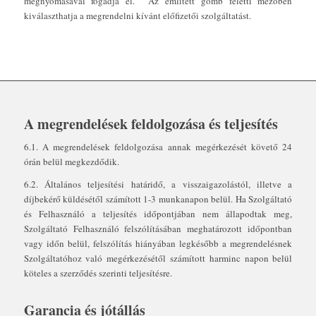
megnyomásával fogadja el. Az említett gomb feletti mezőben
kiválaszthatja a megrendelni kívánt előfizetői szolgáltatást.
A megrendelések feldolgozása és teljesítés
6.1. A megrendelések feldolgozása annak megérkezését követő 24
órán belül megkezdődik.
6.2. Általános teljesítési határidő, a visszaigazolástól, illetve a
díjbekérő küldésétől számított 1-3 munkanapon belül. Ha Szolgáltató
és Felhasználó a teljesítés időpontjában nem állapodtak meg,
Szolgáltató Felhasználó felszólításában meghatározott időpontban
vagy időn belül, felszólítás hiányában legkésőbb a megrendelésnek
Szolgáltatóhoz való megérkezésétől számított harminc napon belül
köteles a szerződés szerinti teljesítésre.
Garancia és jótállás