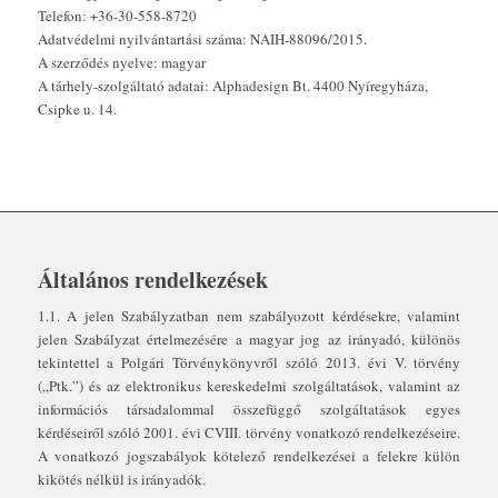
Telefon: +36-30-558-8720
Adatvédelmi nyilvántartási száma:
NAIH-88096/2015
.
A szerződés nyelve: magyar
A tárhely-szolgáltató adatai: Alphadesign Bt. 4400 Nyíregyháza,
Csipke u. 14.
Általános rendelkezések
1.1. A jelen Szabályzatban nem szabályozott kérdésekre, valamint
jelen Szabályzat értelmezésére a magyar jog az irányadó, különös
tekintettel a Polgári Törvénykönyvről szóló 2013. évi V. törvény
(„Ptk.”) és az elektronikus kereskedelmi szolgáltatások, valamint az
információs társadalommal összefüggő szolgáltatások egyes
kérdéseiről szóló 2001. évi CVIII. törvény vonatkozó rendelkezéseire.
A vonatkozó jogszabályok kötelező rendelkezései a felekre külön
kikötés nélkül is irányadók.