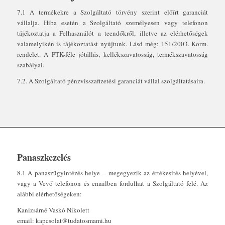
7.1 A termékekre a Szolgáltató törvény szerint előírt garanciát
vállalja. Hiba esetén a Szolgáltató személyesen vagy telefonon
tájékoztatja a Felhasználót a teendőkről, illetve az elérhetőségek
valamelyikén is tájékoztatást nyújtunk. Lásd még: 151/2003. Korm.
rendelet. A PTK-féle jótállás, kellékszavatosság, termékszavatosság
szabályai.
7.2. A Szolgáltató pénzvisszafizetési garanciát vállal szolgáltatásaira.
Panaszkezelés
8.1 A panaszügyintézés helye – megegyezik az értékesítés helyével,
vagy a Vevő telefonon és emailben fordulhat a Szolgáltató felé. Az
alábbi elérhetőségeken:
Kanizsárné Vaskó Nikolett
email: kapcsolat@tudatosmami.hu