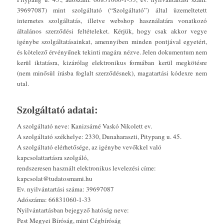
39697087) mint szolgáltató (“Szolgáltató”) által üzemeltetett
internetes szolgáltatás, illetve webshop használatára vonatkozó
általános szerződési feltételeket. Kérjük, hogy csak akkor vegye
igénybe szolgáltatásainkat, amennyiben minden pontjával egyetért,
és kötelező érvényűnek tekinti magára nézve. Jelen dokumentum nem
kerül iktatásra, kizárólag elektronikus formában kerül megkötésre
(nem minősül írásba foglalt szerződésnek), magatartási kódexre nem
utal.
Szolgáltató adatai:
A szolgáltató neve: Kanizsárné Vaskó Nikolett ev.
A szolgáltató székhelye: 2330, Dunaharaszti, Pitypang u. 45.
A szolgáltató elérhetősége, az igénybe vevőkkel való
kapcsolattartásra szolgáló,
rendszeresen használt elektronikus levelezési címe:
kapcsolat@tudatosmami.hu
Ev. nyilvántartási száma: 39697087
Adószáma: 66831060-1-33
Nyilvántartásban bejegyző hatóság neve:
Pest Megyei Bíróság, mint Cégbíróság