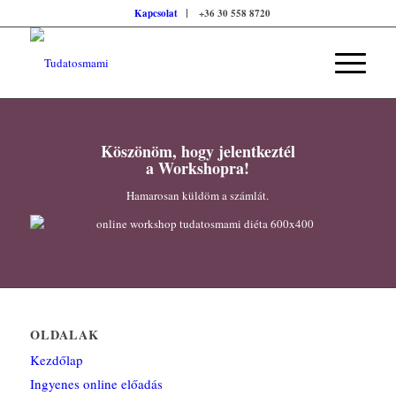
Kapcsolat
+36 30 558 8720
Köszönöm, hogy jelentkeztél
a Workshopra!
Hamarosan küldöm a számlát.
OLDALAK
Kezdőlap
Ingyenes online előadás