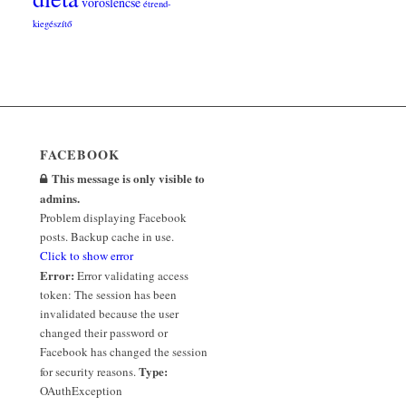
vöröslencse
étrend-
kiegészítő
FACEBOOK
This message is only visible to
admins.
Problem displaying Facebook
posts. Backup cache in use.
Click to show error
Error:
Error validating access
token: The session has been
invalidated because the user
changed their password or
Facebook has changed the session
Type:
for security reasons.
OAuthException