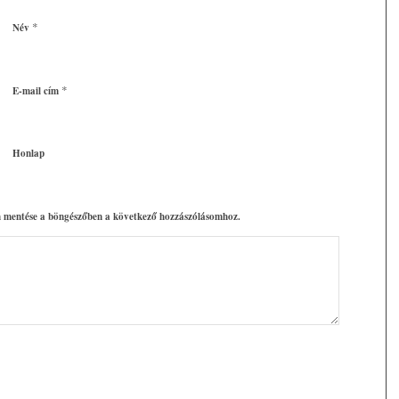
*
Név
*
E-mail cím
Honlap
 mentése a böngészőben a következő hozzászólásomhoz.