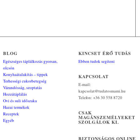
BLOG
KINCSET ÉRŐ TUDÁS
Egészséges táplálkozás gyorsan,
Ebben tudok segíteni
olcsón
Konyhaátalakítás – tippek
KAPCSOLAT
Terhességi cukorbetegség
E-mail:
Várandósság, szoptatás
kapcsolat@tudatosmami.hu
Hozzátáplálás
Telefon: +36 30 558 8720
Ovi és suli időszaka
Hazai termékek
CSAK
Receptek
MAGÁNSZEMÉLYEKET
Egyéb
SZOLGÁLOK KI.
BIZTONSÁGOS ONLINE