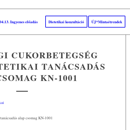
04.13. Ingyenes előadás
Dietetikai konzultáció
ÚJ*Mintaétrendek
GI CUKORBETEGSÉG
TETIKAI TANÁCSADÁS
CSOMAG KN-1001
ai tanácsadás alap csomag KN-1001