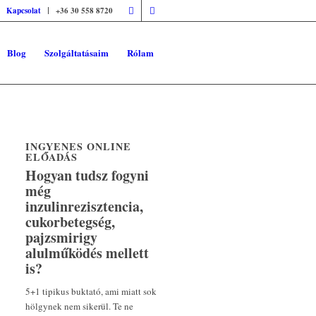
Kapcsolat
+36 30 558 8720
Blog
Szolgáltatásaim
Rólam
INGYENES ONLINE
ELŐADÁS
Hogyan tudsz fogyni
még
inzulinrezisztencia,
cukorbetegség,
pajzsmirigy
alulműködés mellett
is?
5+1 tipikus buktató, ami miatt sok
hölgynek nem sikerül. Te ne