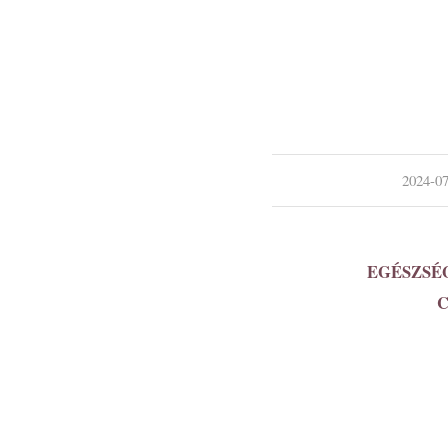
/
2024-07
EGÉSZSÉ