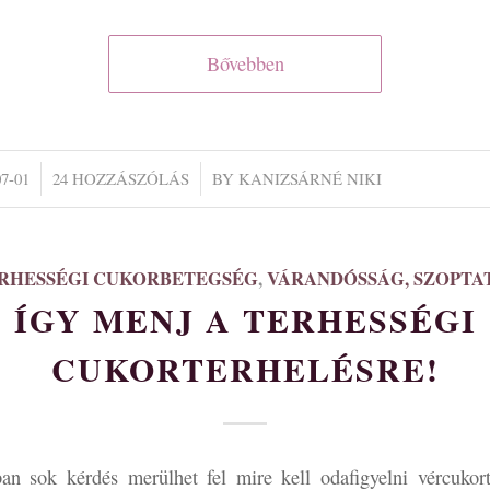
Bővebben
/
07-01
24 HOZZÁSZÓLÁS
BY
KANIZSÁRNÉ NIKI
RHESSÉGI CUKORBETEGSÉG
,
VÁRANDÓSSÁG, SZOPTA
ÍGY MENJ A TERHESSÉGI
CUKORTERHELÉSRE!
n sok kérdés merülhet fel mire kell odafigyelni vércukorte