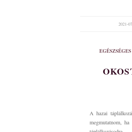
/
2021-07
EGÉSZSÉGES
OKOS
A hazai táplálkoz
megmutatnom, ha te
táplálkozásodra.