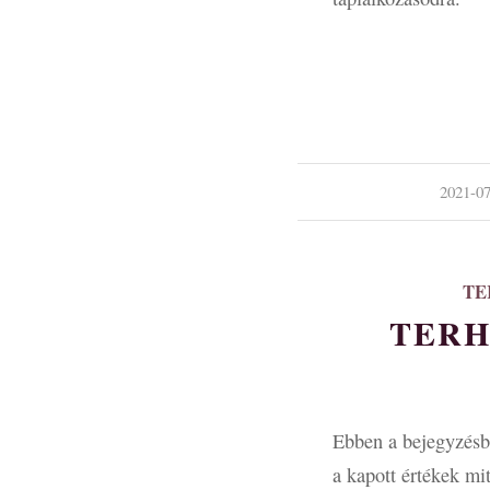
/
2021-07
TE
TERH
Ebben a bejegyzésbe
a kapott értékek mit