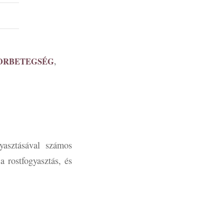
ORBETEGSÉG
,
yasztásával számos
 rostfogyasztás, és