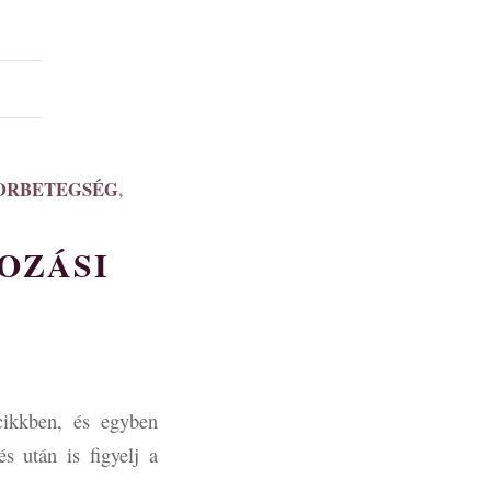
ORBETEGSÉG
,
OZÁSI
cikkben, és egyben
s után is figyelj a