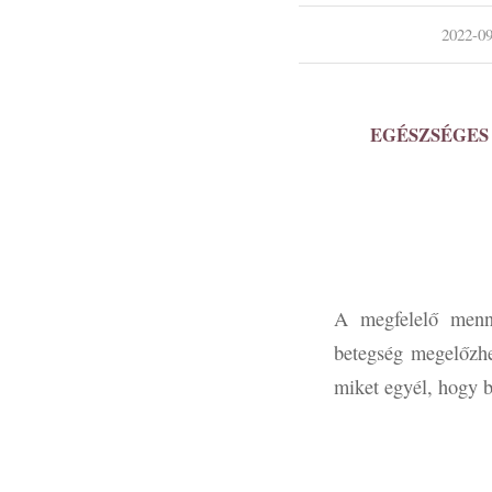
/
2022-09
EGÉSZSÉGES
A megfelelő menny
betegség megelőzhe
miket egyél, hogy b