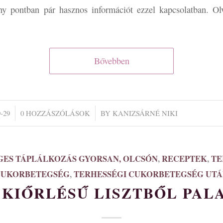
y pontban pár hasznos információt ezzel kapcsolatban. Ol
Bővebben
/
-29
0 HOZZÁSZÓLÁSOK
BY
KANIZSÁRNÉ NIKI
GES TÁPLÁLKOZÁS GYORSAN, OLCSÓN
,
RECEPTEK
,
TE
CUKORBETEGSÉG
,
TERHESSÉGI CUKORBETEGSÉG UT
 KIŐRLÉSŰ LISZTBŐL PAL