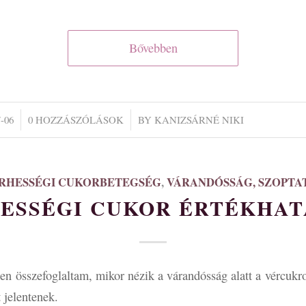
Bővebben
/
-06
0 HOZZÁSZÓLÁSOK
BY
KANIZSÁRNÉ NIKI
RHESSÉGI CUKORBETEGSÉG
,
VÁRANDÓSSÁG, SZOPTA
ESSÉGI CUKOR ÉRTÉKHA
n összefoglaltam, mikor nézik a várandósság alatt a vércukr
 jelentenek.