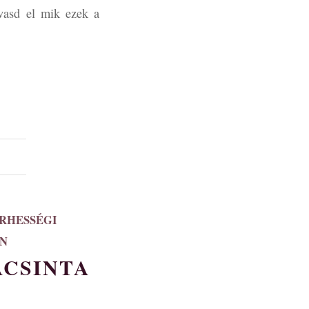
vasd el mik ezek a
RHESSÉGI
ÁN
ACSINTA