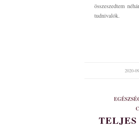
összeszedtem néhán
tudnivalók.
/
2020-09
EGÉSZSÉ
TELJES