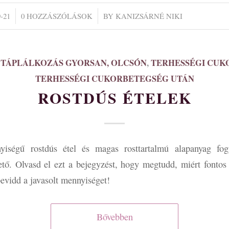
/
-21
0 HOZZÁSZÓLÁSOK
BY
KANIZSÁRNÉ NIKI
 TÁPLÁLKOZÁS GYORSAN, OLCSÓN
,
TERHESSÉGI CUK
TERHESSÉGI CUKORBETEGSÉG UTÁN
ROSTDÚS ÉTELEK
iségű rostdús étel és magas rosttartalmú alapanyag fog
tő. Olvasd el ezt a bejegyzést, hogy megtudd, miért fontos a
evidd a javasolt mennyiséget!
Bővebben