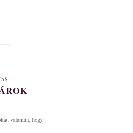
TÁS
TÁROK
okat, valamint, hogy