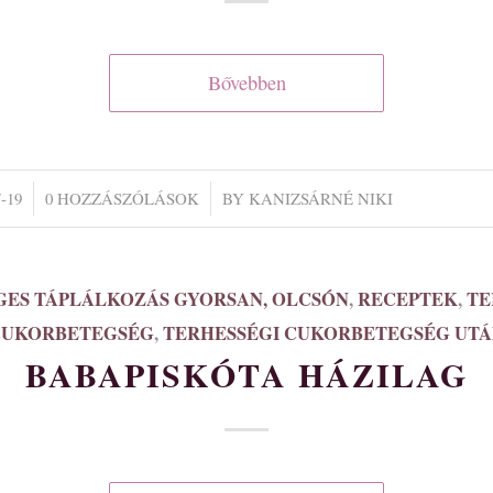
Bővebben
/
-19
0 HOZZÁSZÓLÁSOK
BY
KANIZSÁRNÉ NIKI
GES TÁPLÁLKOZÁS GYORSAN, OLCSÓN
,
RECEPTEK
,
TE
CUKORBETEGSÉG
,
TERHESSÉGI CUKORBETEGSÉG UT
BABAPISKÓTA HÁZILAG