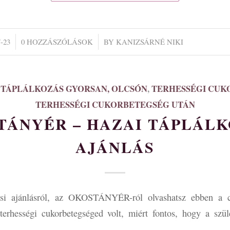
/
-23
0 HOZZÁSZÓLÁSOK
BY
KANIZSÁRNÉ NIKI
 TÁPLÁLKOZÁS GYORSAN, OLCSÓN
,
TERHESSÉGI CUK
TERHESSÉGI CUKORBETEGSÉG UTÁN
TÁNYÉR – HAZAI TÁPLÁLK
AJÁNLÁS
ási ajánlásról, az OKOSTÁNYÉR-ról olvashatsz ebben a 
rhességi cukorbetegséged volt, miért fontos, hogy a szülé