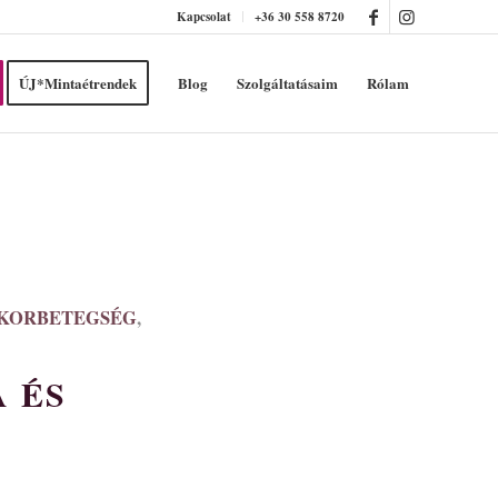
Kapcsolat
+36 30 558 8720
ÚJ*Mintaétrendek
Blog
Szolgáltatásaim
Rólam
UKORBETEGSÉG
,
 ÉS