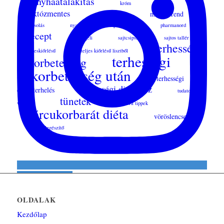
konyhaátalakítás
króm
laktózmentes
megelőzés
mintaétrend
nassolás
nyaralás
palacsinta
pharmanord
recept
reggeli
sajtcsipsz
sajtos tallér
terhességi
teljeskiőrlésű
teljes kiőrlésű lisztből
terhességi
cukorbetegség
cukorbetegség után
terhességi
terhességi diabétesz
cukorterhelés
tudatos
tünetek
vásárlás
vacsora tippek
vércukorbarát diéta
vöröslencse
étrend-kiegészítő
Follow on Instagram
OLDALAK
Kezdőlap