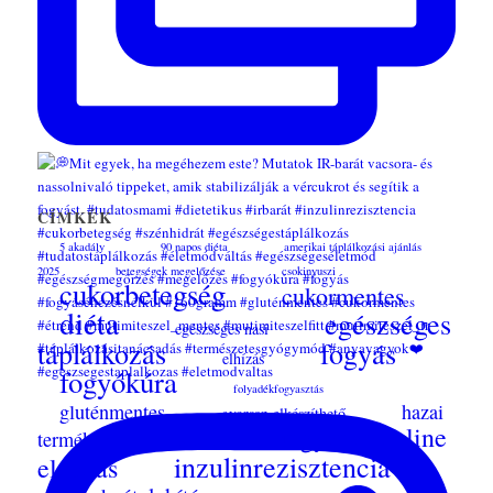
CÍMKÉK
5 akadály
90 napos diéta
amerikai táplálkozási ajánlás
2025
betegségek megelőzése
csokinyuszi
cukorbetegség
cukormentes
diéta
egészséges
egészséges nasi
táplálkozás
fogyás
elhízás
fogyókúra
folyadékfogyasztás
gluténmentes
hazai
gyorsan elkészíthető
ingyenes online
termékek
házi joghurt
inzulinrezisztencia
előadás