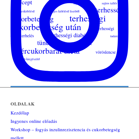
recept
reggeli
sajtcsipsz
sajtos tallér
terhességi
teljeskiőrlésű
teljes kiőrlésű lisztből
terhességi
cukorbetegség
cukorbetegség után
terhességi
terhességi diabétesz
cukorterhelés
tudatos
tünetek
vásárlás
vacsora tippek
vércukorbarát diéta
vöröslencse
étrend-kiegészítő
Follow on Instagram
OLDALAK
Kezdőlap
Ingyenes online előadás
Workshop – fogyás inzulinrezisztencia és cukorbetegség
mellett