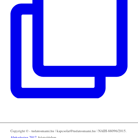
Copyright © - tudatosmami.hu ǀ kapcsolat@tudatosmami.hu ǀ NAIH-88096/2015.
Alphadesign 2017
Adatvédelem